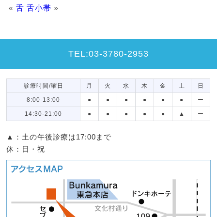
«
舌
舌小帯
»
TEL:03-3780-2953
診療時間/曜日
月
火
水
木
金
土
日
8:00-13:00
●
●
●
●
●
●
ー
14:30-21:00
●
●
●
●
●
▲
ー
▲：土の午後診療は17:00まで
休：日・祝