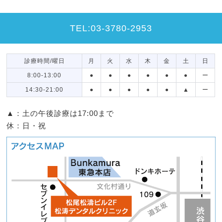
TEL:03-3780-2953
診療時間/曜日
月
火
水
木
金
土
日
8:00-13:00
●
●
●
●
●
●
ー
14:30-21:00
●
●
●
●
●
▲
ー
▲：土の午後診療は17:00まで
休：日・祝