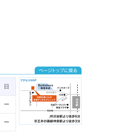
日
ー
ー