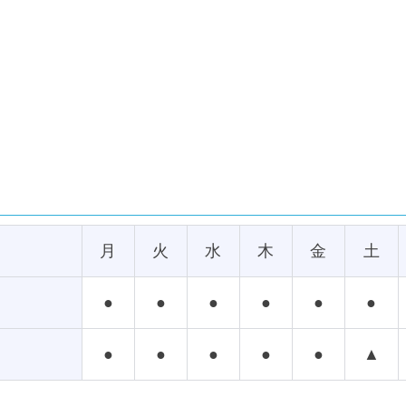
月
火
水
木
金
土
●
●
●
●
●
●
●
●
●
●
●
▲