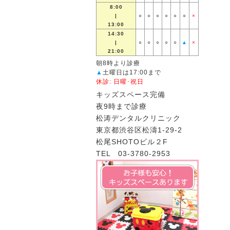
8:00
|
○
○
○
○
○
○
×
13:00
14:30
|
○
○
○
○
○
▲
×
21:00
朝8時より診療
▲
土曜日は17:00まで
休診: 日曜･祝日
キッズスペース完備
夜9時まで診療
松涛デンタルクリニック
東京都渋谷区松濤1-29-2
松尾SHOTOビル２F
TEL 03-3780-2953