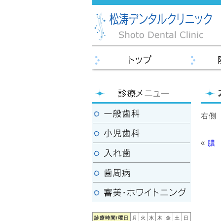
右側
«
膿
診療時間/曜日
月
火
水
木
金
土
日