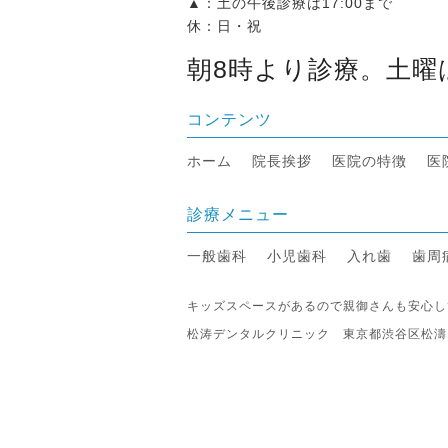
▲：土の午後診療は17:00まで
休：日・祝
朝8時より診療。土曜
コンテンツ
ホーム
院長挨拶
医院の特徴
医
診療メニュー
一般歯科
小児歯科
入れ歯
歯周
キッズスペースがあるので親御さんも安心し
松涛デンタルクリニック 東京都渋谷区松濤1-29-